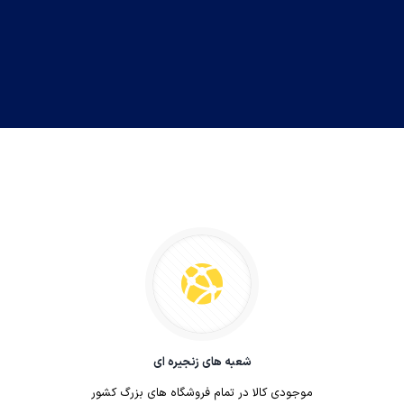
کرپ
تیرامیسو
کیک ماست
نان گاتا
چیست؟
انواع ویفر
لحظه‌های کوچک خوشبختی، با حضور محصولات پخته در فر گرم وداغ
شعبه های زنجیره ای
نانسی وند شیرین‌تر می‌شوند. درست زمانی که وقت کافی برای درست
موجودی کالا در تمام فروشگاه های بزرگ کشور
کردن شیرینی، بیسکویت و کوکی ندارید، به سادگی می‌توانید از طعم و