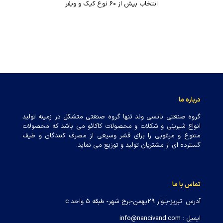
انتخاب بیش از ۶۰ نوع کیک و ویفر
انواع کراکر
لحظه‌های کوچک خوشبختی، با حضور محصولات پخته در فر گرم وداغ
نانسی وند شیرین‌تر می‌شوند. درست زمانی که وقت کافی برای درست
کردن شیرینی، بیسکویت و کوکی ندارید، به سادگی می‌توانید از طعم و
درباره ما
مزه شیرینی‌های نانسی وند ، نهایت لذت را ببرید.
گروه صنعتی نانسی وند تنها گروه صنعتی متشکل در زمینه تولید
کیفیت بالای محصولات
انواع شیرینی و شکلات و محصولات کاکائو می باشد که محصولات
تنوع بالا محصولات
متنوع و مرغوبی را برای قشر وسیعی از مصرف کنندگان و طیف
ماندگاری طولاتی مدت
گسترده ای از مشتریان تولید و توزیع می نماید.
تماس با ما
آدرس :تبریز-بلوار ۲۹بهمن-برج شهر- طبقه ۵ واحد c
ایمیل : info@nancivand.com